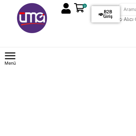
0
Aram
B2B
Giriş
Tüm Siparişlerde Kargo Alıcı Ö
Menü