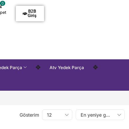
0
B2B
pet
Giriş
Ödemelidir !
Tüm Siparişlerde Kargo Alıcı Ödemelidir !
Tü
❖
❖
edek Parça
Atv Yedek Parça
Gösterim