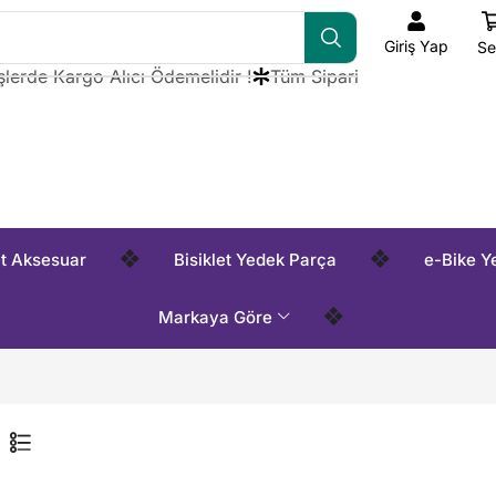
Giriş Yap
Se
rde Kargo Alıcı Ödemelidir !
Tüm Siparişlerde Kargo Alıcı 
❖
❖
et Aksesuar
Bisiklet Yedek Parça
e-Bike Y
❖
Markaya Göre