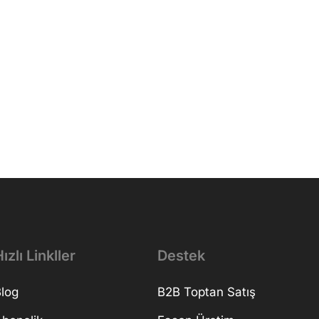
ızlı Linkller
Destek
log
B2B Toptan Satış