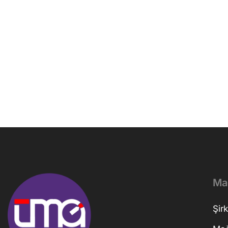
Ma
Şirk