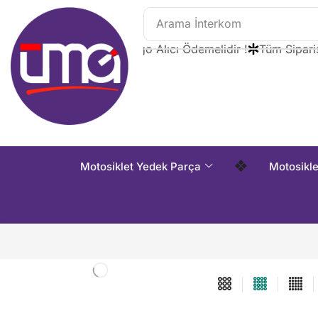
Arama
İnterkom
Tüm Siparişlerde Kargo Alıcı Ödemelidir !
Tüm Siparişle
❖
Motosiklet Yedek Parça
Motosikl