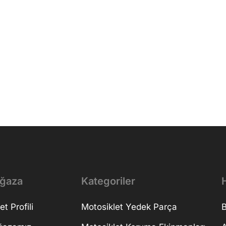
ğaza
Kategoriler
H
et Profili
Motosiklet Yedek Parça
B