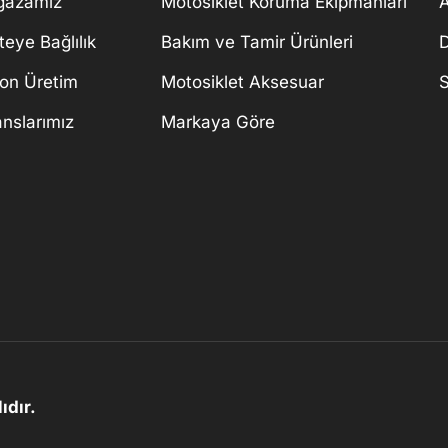
ğazamız
Motosiklet Koruma Ekipmanları
A
teye Bağlılık
Bakım ve Tamir Ürünleri
D
on Üretim
Motosiklet Aksesuar
S
anslarımız
Markaya Göre
ıdır.