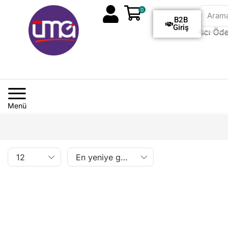
0
Aram
B2B
Giriş
Tüm Siparişlerde Kargo Alıcı Ödeme
Menü