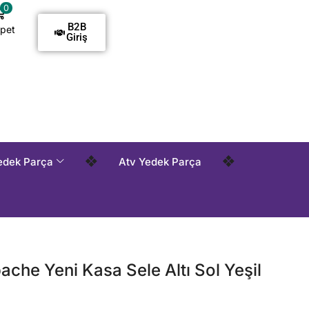
0
B2B
pet
Giriş
demelidir !
Tüm Siparişlerde Kargo Alıcı Ödemelidir !
Tü
❖
❖
edek Parça
Atv Yedek Parça
ache Yeni Kasa Sele Altı Sol Yeşil