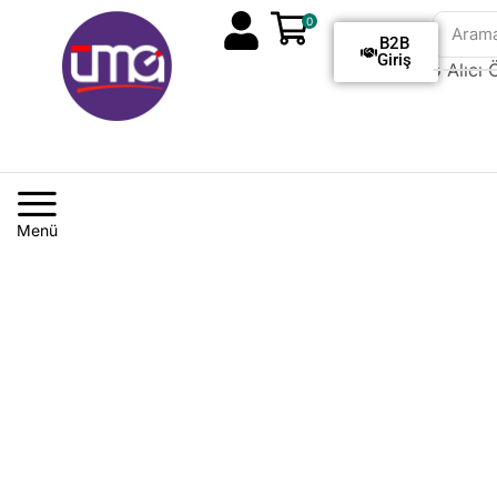
0
Aram
B2B
Giriş
Tüm Siparişlerde Kargo Alıcı Öd
Menü