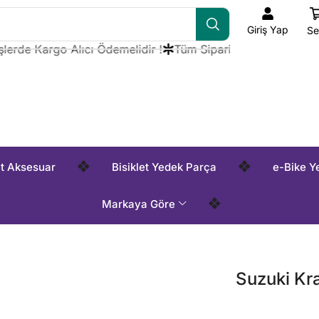
Giriş Yap
Se
de Kargo Alıcı Ödemelidir !
Tüm Siparişlerde Kargo Alıcı Ö
❖
❖
et Aksesuar
Bisiklet Yedek Parça
e-Bike Y
❖
Markaya Göre
Suzuki Kr