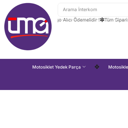
Arama
İnterkom
Tüm Siparişlerde Kargo Alıcı Ödemelidir !
Tüm Siparişler
❖
Motosiklet Yedek Parça
Motosikl