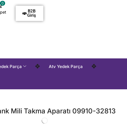
0
B2B
pet
Giriş
demelidir !
Tüm Siparişlerde Kargo Alıcı Ödemelidir !
Tüm
❖
❖
edek Parça
Atv Yedek Parça
ank Mili Takma Aparatı 09910-32813