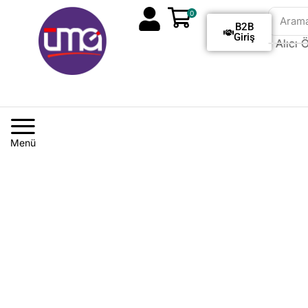
0
Aram
B2B
Giriş
Tüm Siparişlerde Kargo Alıcı Öd
Menü