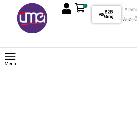
0
Aram
B2B
Giriş
Tüm Siparişlerde Kargo Alıcı Öd
Menü