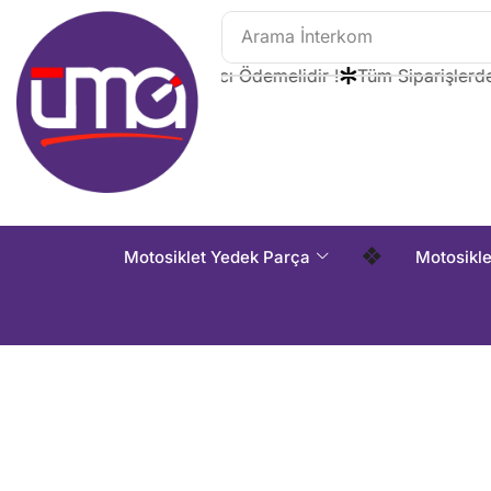
Arama
İnterkom
 Siparişlerde Kargo Alıcı Ödemelidir !
Tüm Siparişlerde Ka
❖
Motosiklet Yedek Parça
Motosikl