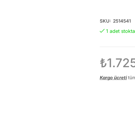
SKU:
2514541
1 adet stokta
₺
1.72
Kargo ücreti
tüm