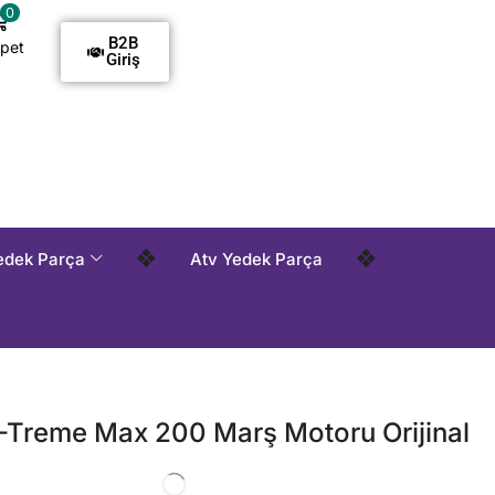
0
B2B
pet
Giriş
idir !
Tüm Siparişlerde Kargo Alıcı Ödemelidir !
Tüm Sipa
❖
❖
edek Parça
Atv Yedek Parça
-Treme Max 200 Marş Motoru Orijinal