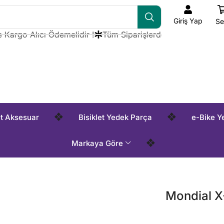
Giriş Yap
Se
rgo Alıcı Ödemelidir !
Tüm Siparişlerde Kargo Alıcı Ödemel
❖
❖
et Aksesuar
Bisiklet Yedek Parça
e-Bike Y
❖
Markaya Göre
Mondial X