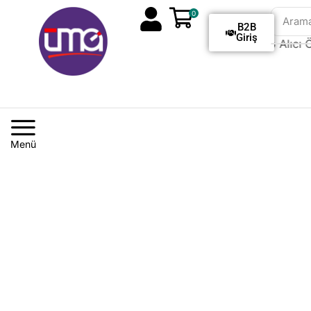
0
Aram
B2B
Giriş
Tüm Siparişlerde Kargo Alıcı Öd
Menü