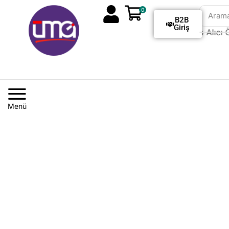
0
Aram
B2B
Giriş
Tüm Siparişlerde Kargo Alıcı Öd
Menü