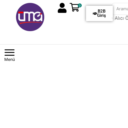
0
Aram
B2B
Giriş
Tüm Siparişlerde Kargo Alıcı Öd
Menü