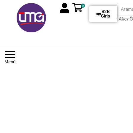
0
Aram
B2B
Giriş
Tüm Siparişlerde Kargo Alıcı Öd
Menü