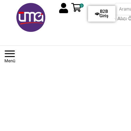
0
Aram
B2B
Giriş
Tüm Siparişlerde Kargo Alıcı Öd
Menü