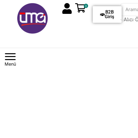
0
Aram
B2B
Giriş
Tüm Siparişlerde Kargo Alıcı Öd
Menü