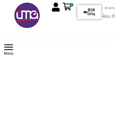
0
Aram
B2B
Giriş
Tüm Siparişlerde Kargo Alıcı Öd
Menü