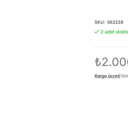
SKU:
562238
2 adet stokt
₺
2.00
Kargo ücreti
tüm