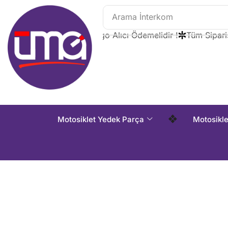
Arama
İnterkom
Tüm Siparişlerde Kargo Alıcı Ödemelidir !
Tüm Siparişler
❖
Motosiklet Yedek Parça
Motosikl