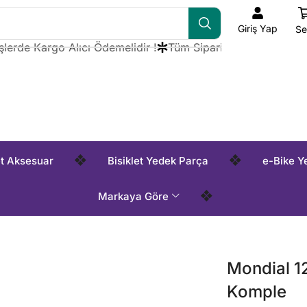
Giriş Yap
Se
de Kargo Alıcı Ödemelidir !
Tüm Siparişlerde Kargo Alıcı Ö
❖
❖
et Aksesuar
Bisiklet Yedek Parça
e-Bike Y
❖
Markaya Göre
Mondial 1
Komple