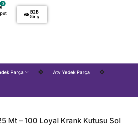
0
B2B
pet
Giriş
demelidir !
Tüm Siparişlerde Kargo Alıcı Ödemelidir !
Tüm
❖
❖
edek Parça
Atv Yedek Parça
25 Mt – 100 Loyal Krank Kutusu Sol