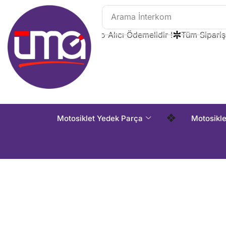
Arama
İnterkom
Tüm Siparişlerde Kargo Alıcı Ödemelidir !
Tüm Siparişlerd
❖
Motosiklet Yedek Parça
Motosikl