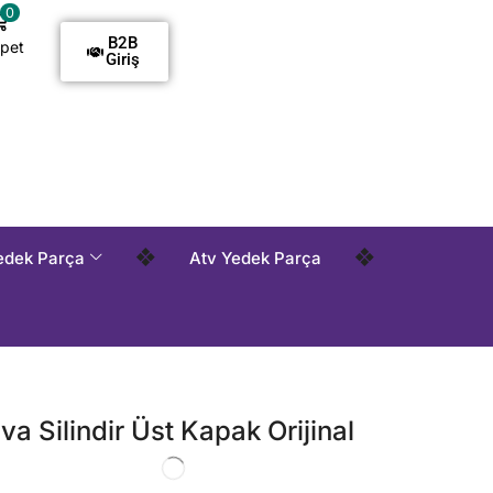
0
B2B
pet
Giriş
emelidir !
Tüm Siparişlerde Kargo Alıcı Ödemelidir !
Tüm
❖
❖
edek Parça
Atv Yedek Parça
va Silindir Üst Kapak Orijinal