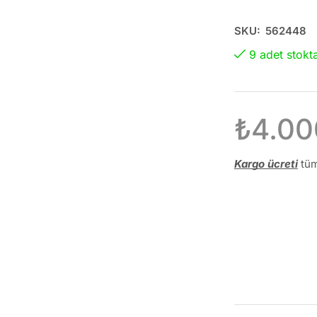
SKU:
562448
9 adet stokt
₺
4.00
Kargo ücreti
tüm