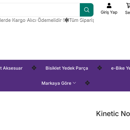
Giriş Yap
Se
e Kargo Alıcı Ödemelidir !
Tüm Siparişlerde Kargo Alıcı Öd
❖
❖
et Aksesuar
Bisiklet Yedek Parça
e-Bike Y
❖
Markaya Göre
Kinetic No