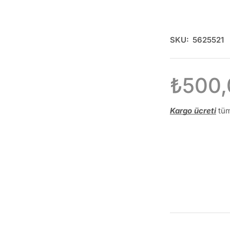
SKU:
5625521
₺
500,
Kargo ücreti
tüm