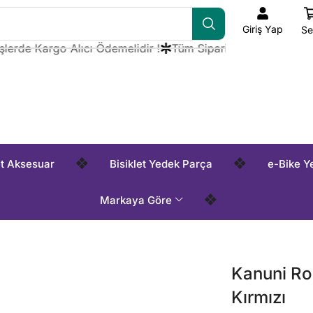
Giriş Yap
Se
de Kargo Alıcı Ödemelidir !
Tüm Siparişlerde Kargo Alıcı Ö
❖
❖
et Aksesuar
Bisiklet Yedek Parça
e-Bike Y
❖
Markaya Göre
Kanuni Ro
Kırmızı