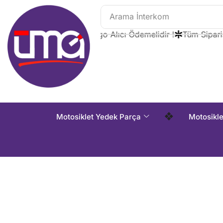
Arama
İnterkom
Tüm Siparişlerde Kargo Alıcı Ödemelidir !
Tüm Siparişler
❖
Motosiklet Yedek Parça
Motosikl