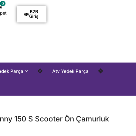
0
B2B
pet
Giriş
demelidir !
Tüm Siparişlerde Kargo Alıcı Ödemelidir !
Tü
❖
❖
edek Parça
Atv Yedek Parça
nny 150 S Scooter Ön Çamurluk