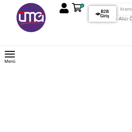
0
Aram
B2B
Giriş
Tüm Siparişlerde Kargo Alıcı Öd
Menü