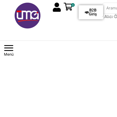
0
Aram
B2B
Giriş
Tüm Siparişlerde Kargo Alıcı Öd
Menü