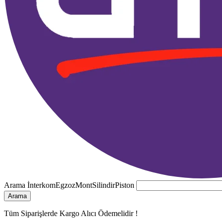
Arama
İnterkom
Egzoz
Mont
Silindir
Piston
Arama
Tüm Siparişlerde Kargo Alıcı Ödemelidir !