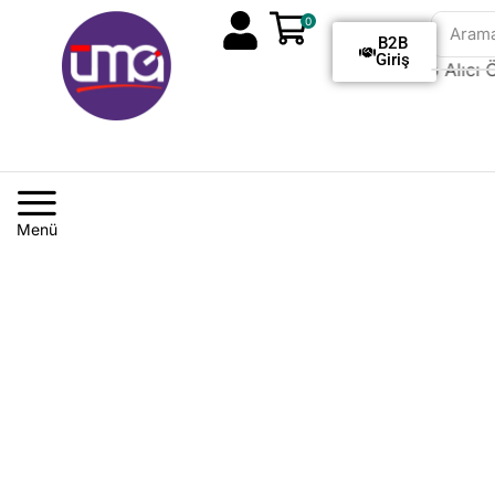
0
Aram
B2B
Giriş
Tüm Siparişlerde Kargo Alıcı Öd
Menü