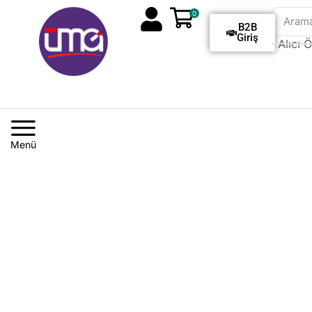
0
Aram
B2B
Giriş
Tüm Siparişlerde Kargo Alıcı Öd
Menü