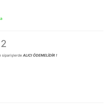
ta
12
 siparişlerde
ALICI ÖDEMELİDİR !