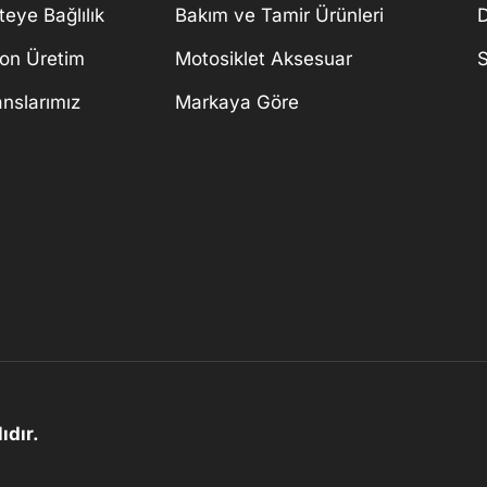
teye Bağlılık
Bakım ve Tamir Ürünleri
D
on Üretim
Motosiklet Aksesuar
S
anslarımız
Markaya Göre
ıdır.