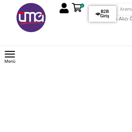
0
Aram
B2B
Giriş
Tüm Siparişlerde Kargo Alıcı Öd
Menü