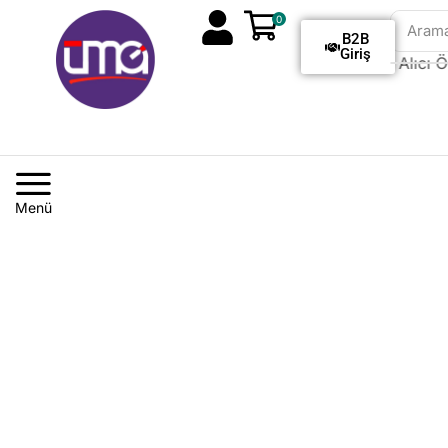
0
Aram
B2B
Giriş
Tüm Siparişlerde Kargo Alıcı Öd
Menü