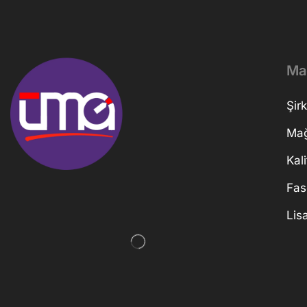
Ma
Şirk
Ma
Kali
Fas
Lis