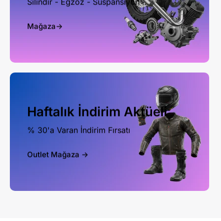
Silindir - Egzoz - Süspansiyon ...
Mağaza->
Haftalık İndirim Aktüeli
% 30'a Varan İndirim Fırsatı
Outlet Mağaza ->