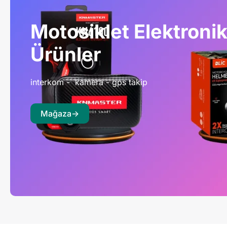
Motosiklet Elektroni
Ürünler
interkom - kamera - gps takip
Mağaza->