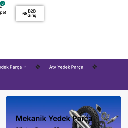
0
B2B
pet
Giriş
demelidir !
Tüm Siparişlerde Kargo Alıcı Ödemelidir !
Tüm
❖
❖
edek Parça
Atv Yedek Parça
Mekanik Yedek Parça