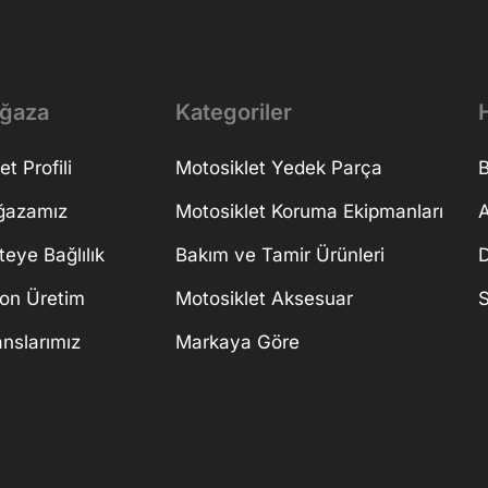
ğaza
Kategoriler
H
et Profili
Motosiklet Yedek Parça
B
ğazamız
Motosiklet Koruma Ekipmanları
A
teye Bağlılık
Bakım ve Tamir Ürünleri
D
on Üretim
Motosiklet Aksesuar
S
anslarımız
Markaya Göre