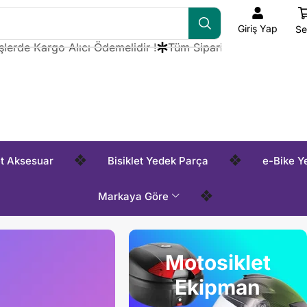
Giriş Yap
Se
de Kargo Alıcı Ödemelidir !
Tüm Siparişlerde Kargo Alıcı Ö
❖
❖
et Aksesuar
Bisiklet Yedek Parça
e-Bike Y
❖
Markaya Göre
Motosiklet
Ekipman