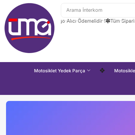
Arama
İnterkom
Tüm Siparişlerde Kargo Alıcı Ödemelidir !
Tüm Siparişler
❖
Motosiklet Yedek Parça
Motosikl