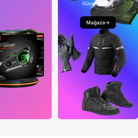
Güvenli sürüş
k
Mağaza->